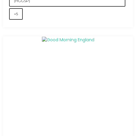
(HGGSP)
+5