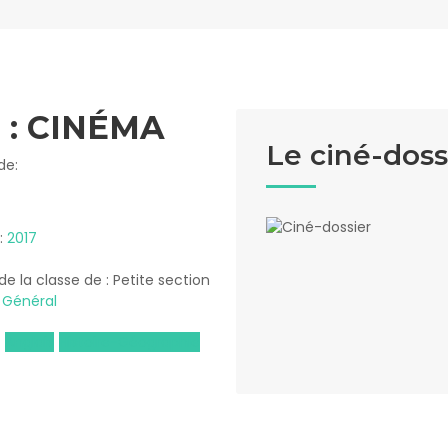
 : CINÉMA
Le ciné-doss
de:
 :
2017
 de la classe de : Petite section
:
Général
Anglais
Histoire-Géographie