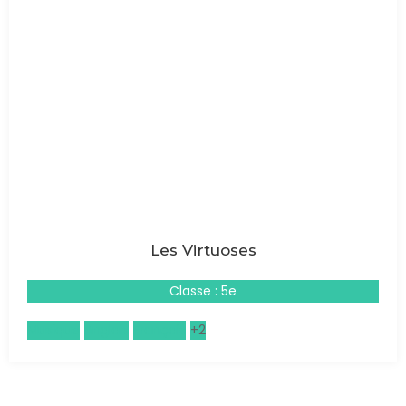
Les Virtuoses
Classe : 5e
Musique
Anglais
Français
+2