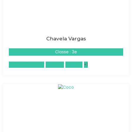
Chavela Vargas
Classe : 3e
Culture Générale
Espagnol
Musique
+1