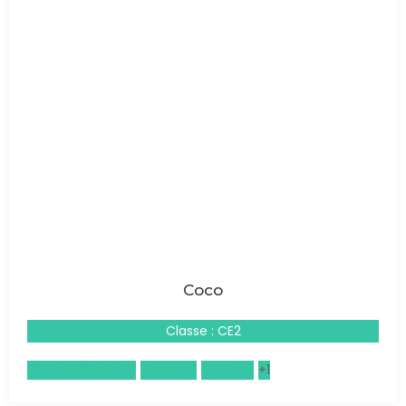
Coco
Classe : CE2
Culture Générale
Espagnol
Musique
+1