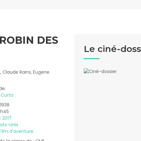
 ROBIN DES
Le ciné-doss
ne, Claude Rains, Eugene
de:
 Curtiz
 1938
1h45
 :
2017
tats-Unis
Film d'aventure