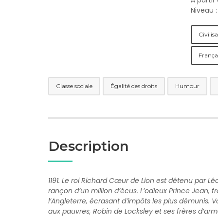
À partir
Niveau 
Civilis
França
Classe sociale
Égalité des droits
Humour
Description
1191. Le roi Richard Cœur de Lion est détenu par Lé
rançon d’un million d’écus. L’odieux Prince Jean, f
l’Angleterre, écrasant d’impôts les plus démunis. 
aux pauvres, Robin de Locksley et ses frères d’arm