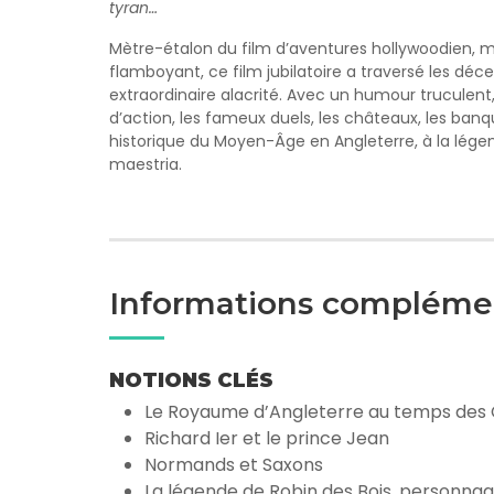
tyran…
Mètre-étalon du film d’aventures hollywoodien, m
flamboyant, ce film jubilatoire a traversé les déc
extraordinaire alacrité. Avec un humour truculen
d’action, les fameux duels, les châteaux, les banq
historique du Moyen-Âge en Angleterre, à la lége
maestria.
Informations compléme
NOTIONS CLÉS
Le Royaume d’Angleterre au temps des 
Richard Ier et le prince Jean
Normands et Saxons
La légende de Robin des Bois, personnag