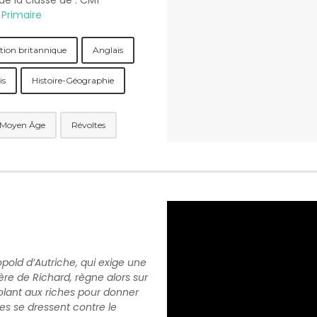
 de la classe de : CM1
:
Primaire
ation britannique
Anglais
is
Histoire-Géographie
Moyen Âge
Révoltes
Bande annonce VO – Les Avent
opold d’Autriche, qui exige une
rère de Richard, règne alors sur
Volant aux riches pour donner
es se dressent contre le