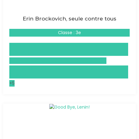
Erin Brockovich, seule contre tous
Classe : 3e
Droits et Grands Enjeux du Monde Contemporain
(DGEMC)
Éducation au Développement Durable (EDD)
Histoire, Géographie, Géopolitique, Sciences Politiques
(HGGSP)
+5