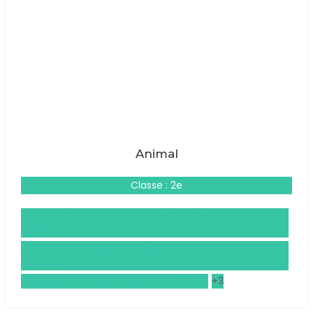
Animal
Classe : 2e
Droits et Grands Enjeux du Monde Contemporain
(DGEMC)
Histoire, Géographie, Géopolitique, Sciences Politiques
(HGGSP)
Sciences de la Vie et de la Terre (SVT)
+3