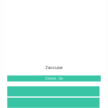
J’accuse
Classe : 2e
Droits et Grands Enjeux du Monde Contemporain
(DGEMC)
Histoire, Géographie, Géopolitique, Sciences Politiques
(HGGSP)