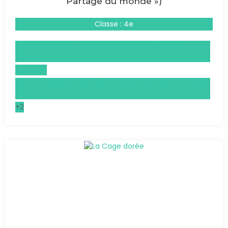
Partage du monde »)
Classe : 4e
Droits et Grands Enjeux du Monde Contemporain
(DGEMC)
Espagnol
Histoire, Géographie, Géopolitique, Sciences Politiques
(HGGSP)
+2