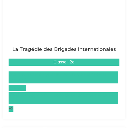
La Tragédie des Brigades internationales
Classe : 2e
Droits et Grands Enjeux du Monde Contemporain
(DGEMC)
Espagnol
Histoire, Géographie, Géopolitique, Sciences Politiques
(HGGSP)
+2