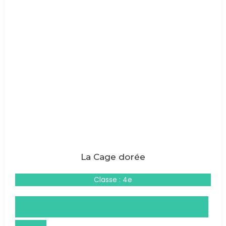
La Cage dorée
Classe : 4e
Droits et Grands Enjeux du Monde Contemporain
(DGEMC)
Espagnol