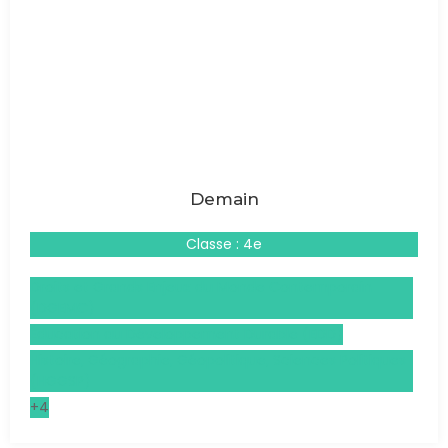
Demain
Classe : 4e
Droits et Grands Enjeux du Monde Contemporain
(DGEMC)
Éducation au Développement Durable (EDD)
Histoire, Géographie, Géopolitique, Sciences Politiques
(HGGSP)
+4