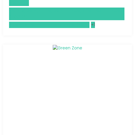
Allemand
Histoire, Géographie, Géopolitique, Sciences Politiques
(HGGSP)
Enseignement moral et civique (EMC)
+1