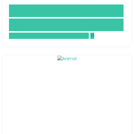
Droits et Grands Enjeux du Monde Contemporain
(DGEMC)
Histoire, Géographie, Géopolitique, Sciences Politiques
(HGGSP)
Enseignement moral et civique (EMC)
+1