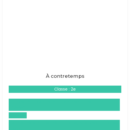
À contretemps
Classe : 2e
Droits et Grands Enjeux du Monde Contemporain
(DGEMC)
Espagnol
Histoire, Géographie, Géopolitique, Sciences Politiques
(HGGSP)