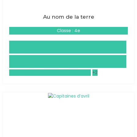
Au nom de la terre
Classe : 4e
Droits et Grands Enjeux du Monde Contemporain
(DGEMC)
Histoire, Géographie, Géopolitique, Sciences Politiques
(HGGSP)
Enseignement moral et civique (EMC)
+2