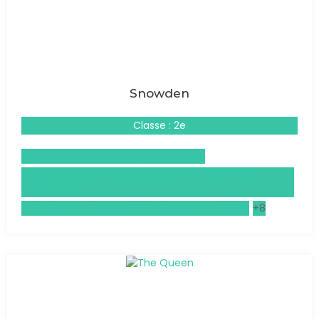
Snowden
Classe : 2e
Anglais Monde Contemporain (AMC)
Droits et Grands Enjeux du Monde Contemporain
(DGEMC)
Éducation aux médias et à l'information (EMI)
+8