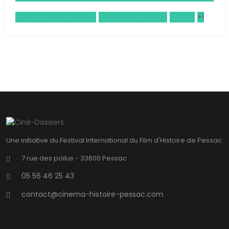
Civilisation britannique
Sciences politiques
Anglais
+1
Une initiative du Festival International du Film d'Histoire de Pessac
7 rue des poilus - 33600 Pessac
05 56 46 25 43
contact@cinema-histoire-pessac.com