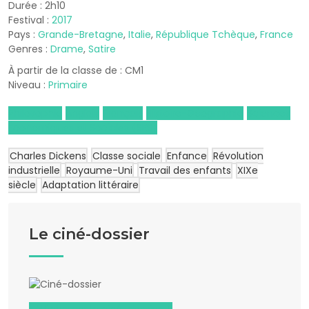
Durée : 2h10
Festival :
2017
Pays :
Grande-Bretagne
,
Italie
,
République Tchèque
,
France
Genres :
Drame
,
Satire
À partir de la classe de : CM1
Niveau :
Primaire
Philosophie
Anglais
Français
Histoire-Géographie
Sciences
Économiques et Sociales (SES)
Charles Dickens
Classe sociale
Enfance
Révolution
industrielle
Royaume-Uni
Travail des enfants
XIXe
siècle
Adaptation littéraire
Le ciné-dossier
Télécharger le ciné-dossier