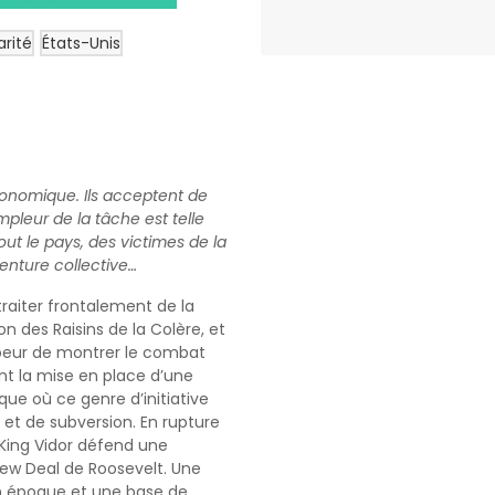
arité
États-Unis
économique. Ils acceptent de
leur de la tâche est telle
out le pays, des victimes de la
enture collective…
traiter frontalement de la
n des Raisins de la Colère, et
coeur de montrer le combat
nt la mise en place d’une
ue où ce genre d’initiative
 de subversion. En rupture
King Vidor défend une
New Deal de Roosevelt. Une
n époque et une base de