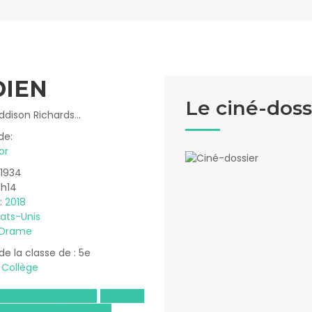
DIEN
Le ciné-doss
dison Richards...
de:
or
 1934
1h14
 :
2018
tats-Unis
Drame
 de la classe de : 5e
:
Collège
Histoire-Géographie
Sciences
ques et Sociales (SES)