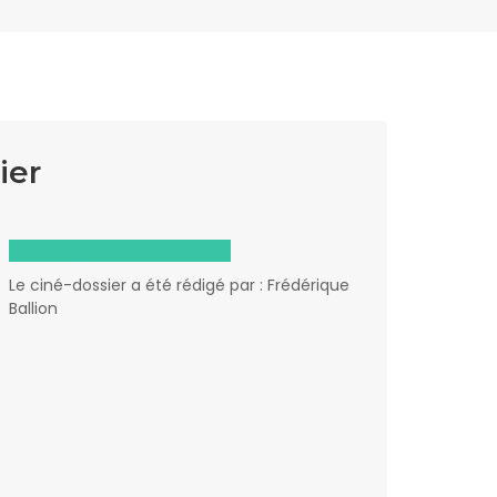
ier
Télécharger le ciné-dossier
Le ciné-dossier a été rédigé par : Frédérique
Ballion