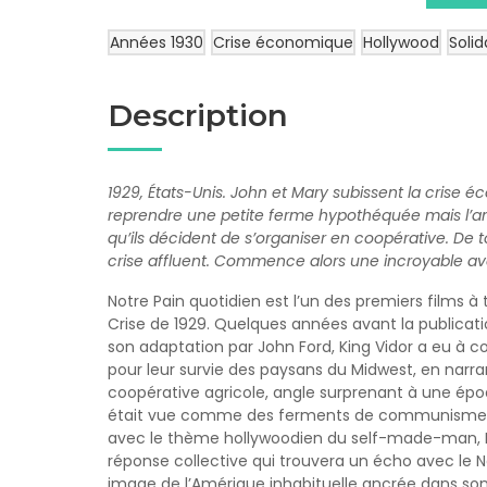
Années 1930
Crise économique
Hollywood
Solid
Description
1929, États-Unis. John et Mary subissent la crise 
reprendre une petite ferme hypothéquée mais l’amp
qu’ils décident de s’organiser en coopérative. De t
crise affluent. Commence alors une incroyable av
Notre Pain quotidien est l’un des premiers films à 
Crise de 1929. Quelques années avant la publicatio
son adaptation par John Ford, King Vidor a eu à 
pour leur survie des paysans du Midwest, en narra
coopérative agricole, angle surprenant à une époq
était vue comme des ferments de communisme et
avec le thème hollywoodien du self-made-man, 
réponse collective qui trouvera un écho avec le 
image de l’Amérique inhabituelle ancrée dans so