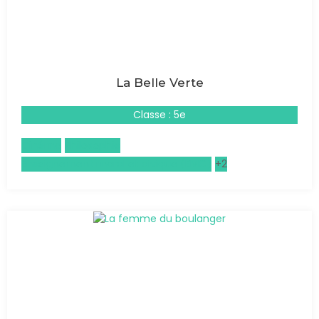
La Belle Verte
Classe : 5e
Cinéma
Philosophie
Enseignement moral et civique (EMC)
+2