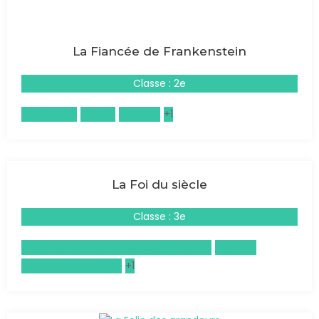
La Fiancée de Frankenstein
Classe : 2e
Philosophie
Anglais
Français
+1
La Foi du siècle
Classe : 3e
Enseignement moral et civique (EMC)
Français
Histoire-Géographie
+1