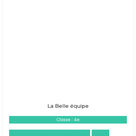
La Belle équipe
Classe : 4e
Enseignement moral et civique (EMC)
Français