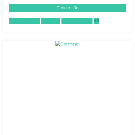
Classe : 3e
Arts plastiques
Espagnol
Histoire de l'art
+2