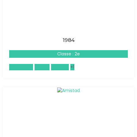
1984
Classe : 2e
Philosophie
Anglais
Français
+1