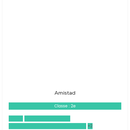
Amistad
Classe : 2e
Anglais
Civilisation américaine
Enseignement moral et civique (EMC)
+2