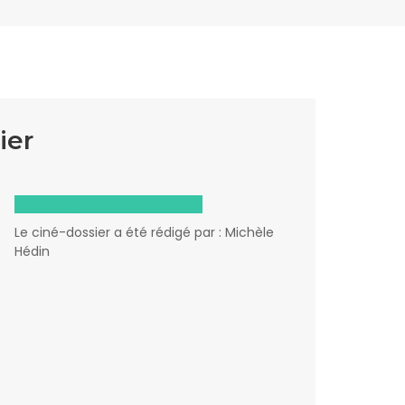
ier
Télécharger le ciné-dossier
Le ciné-dossier a été rédigé par : Michèle
Hédin