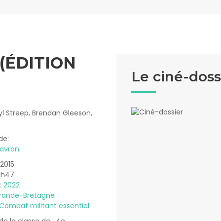
(ÉDITION
Le ciné-doss
l Streep, Brendan Gleeson,
de:
avron
 2015
 1h47
 :
2022
rande-Bretagne
Combat militant essentiel