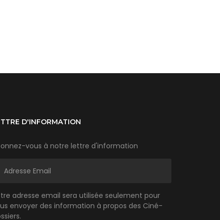
ETTRE D'INFORMATION
onnez-vous à notre lettre d'information
tre adresse email sera utilisée seulement pour
us envoyer des information à propos des Ciné-
ssiers.