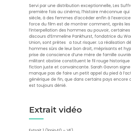
Servi par une distribution exceptionnelle, Les Suff
première fois au cinéma, l’histoire méconnue qui 
siècle, à des femmes d’accéder enfin à l’exercice d
force du film est de montrer comment, après les
l’interpellation des hommes au pouvoir, certain
discours d’Emmeline Pankhurst, fondatrice du Wom
Union, sont prêtes a tout risquer. La réalisation 
hommes sûrs de leur bon droit, méprisants et hyp
prise de conscience d’une mère de famille ouvr
militant obstińe constituent le fil rouge historiq
fiction juste et convaincante. Sarah Gavron signe
manque pas de faire un petit appel du pied à l’ac
générique de fin, que dans certains pays encore au
est toujours dénié.
Extrait vidéo
Extrait 1 (1min40 – VF)