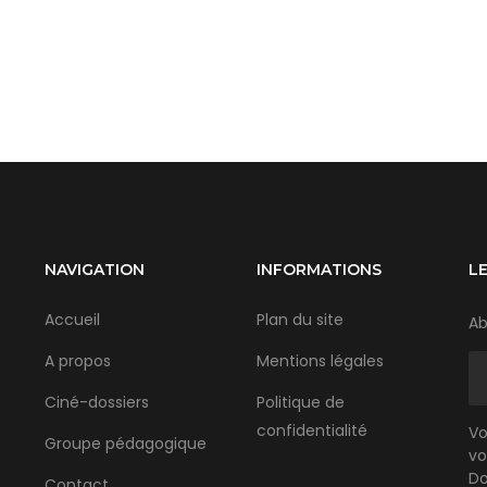
NAVIGATION
INFORMATIONS
L
Accueil
Plan du site
Ab
A propos
Mentions légales
Ciné-dossiers
Politique de
confidentialité
Vo
Groupe pédagogique
vo
Do
Contact