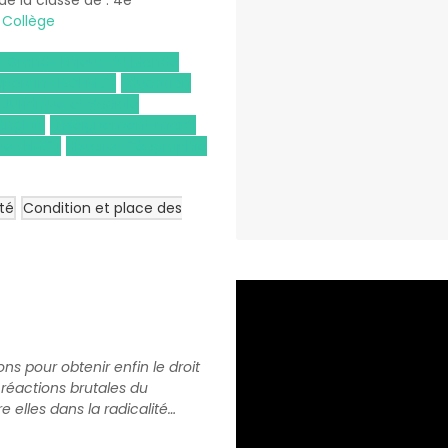
 de la classe de : 4e
:
Collège
et Grands Enjeux du Monde
porain (DGEMC)
Éducation
 Juridique et Sociale
Anglais
Enseignement moral
que (EMC)
Histoire-Géographie
ité
Condition et place des
Bande annonce VF Les Suffra
ns pour obtenir enfin le droit
s réactions brutales du
 elles dans la radicalité…