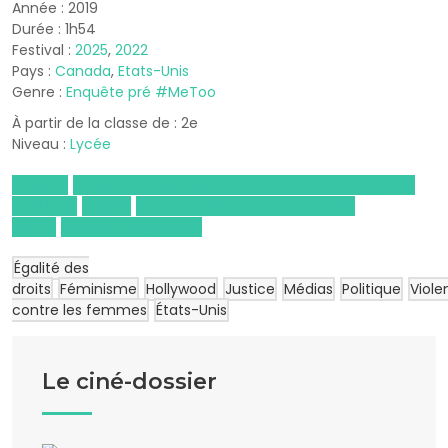
Année : 2019
Durée : 1h54
Festival :
2025
,
2022
Pays :
Canada
,
Etats-Unis
Genre :
Enquête pré #MeToo
À partir de la classe de : 2e
Niveau :
Lycée
Cinéma
Droits et Grands Enjeux du Monde Contemporain
(DGEMC)
Anglais
Enseignement moral et civique
(EMC)
Histoire-Géographie
Égalité des
droits
Féminisme
Hollywood
Justice
Médias
Politique
Viole
contre les femmes
États-Unis
Le ciné-dossier