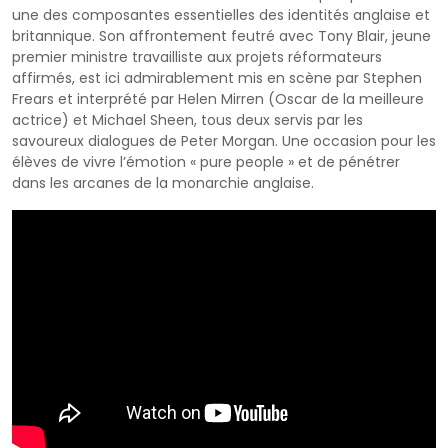
une des composantes essentielles des identités anglaise et
britannique. Son affrontement feutré avec Tony Blair, jeune
premier ministre travailliste aux projets réformateurs
affirmés, est ici admirablement mis en scène par Stephen
Frears et interprété par Helen Mirren (Oscar de la meilleure
actrice) et Michael Sheen, tous deux servis par les
savoureux dialogues de Peter Morgan. Une occasion pour les
élèves de vivre l’émotion « pure people » et de pénétrer
dans les arcanes de la monarchie anglaise.