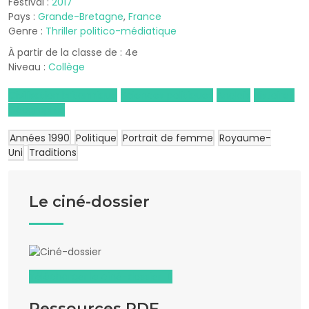
Festival :
2017
Pays :
Grande-Bretagne
,
France
Genre :
Thriller politico-médiatique
À partir de la classe de : 4e
Niveau :
Collège
Civilisation britannique
Sciences politiques
Anglais
Histoire-
Géographie
Années 1990
Politique
Portrait de femme
Royaume-
Uni
Traditions
Le ciné-dossier
Télécharger le ciné-dossier
Ressources PDF