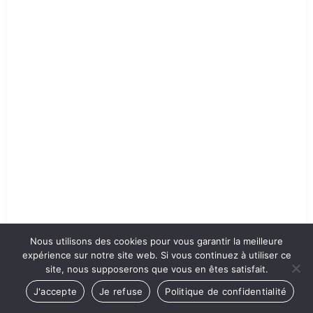
Nous utilisons des cookies pour vous garantir la meilleure
expérience sur notre site web. Si vous continuez à utiliser ce
Le Monde selon Monsanto
site, nous supposerons que vous en êtes satisfait.
J'accepte
Je refuse
Politique de confidentialité
Classe : 3e