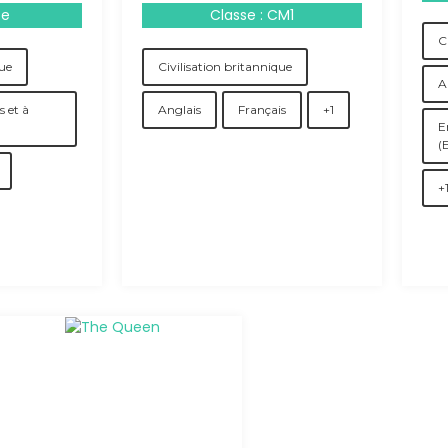
4e
Classe : CM1
C
que
Civilisation britannique
A
 et à
Anglais
Français
+1
E
(
+