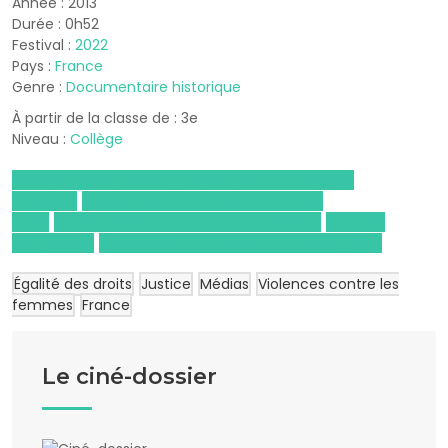
Année : 2013
Durée : 0h52
Festival :
2022
Pays :
France
Genre :
Documentaire historique
À partir de la classe de : 3e
Niveau :
Collège
Droits et Grands Enjeux du Monde Contemporain
(DGEMC)
Humanités, Littérature, Philosophie
(HLP)
Enseignement moral et civique (EMC)
Histoire-
Géographie
Sciences Économiques et Sociales (SES)
Égalité des droits
Justice
Médias
Violences contre les
femmes
France
Le ciné-dossier