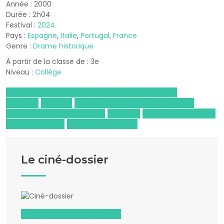
Année : 2000
Durée : 2h04
Festival :
2024
Pays :
Espagne
,
Italie
,
Portugal
,
France
Genre :
Drame historique
À partir de la classe de : 3e
Niveau :
Collège
Droits et Grands Enjeux du Monde Contemporain
(DGEMC)
Espagnol
Histoire, Géographie, Géopolitique,
Sciences Politiques (HGGSP)
Portugais
Enseignement moral
et civique (EMC)
Histoire-Géographie
Le ciné-dossier
Télécharger le ciné-dossier