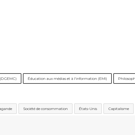
n (DGEMC)
Éducation aux médias et à l'information (EMI)
Philosoph
agande
Société de consommation
États-Unis
Capitalisme