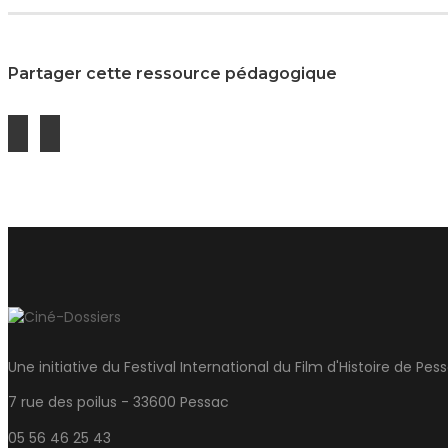
Partager cette ressource pédagogique
Une initiative du Festival International du Film d'Histoire de Pes
7 rue des poilus - 33600 Pessac
05 56 46 25 43