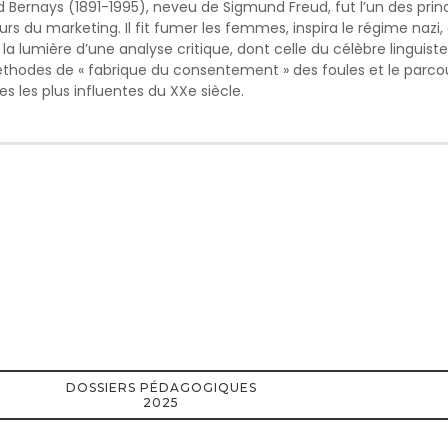
 Bernays (1891-1995), neveu de Sigmund Freud, fut l’un des prin
nteurs du marketing. Il fit fumer les femmes, inspira le régime naz
 lumière d’une analyse critique, dont celle du célèbre lingui
hodes de « fabrique du consentement » des foules et le parcours
 les plus influentes du XXe siècle.
DOSSIERS PÉDAGOGIQUES
2025