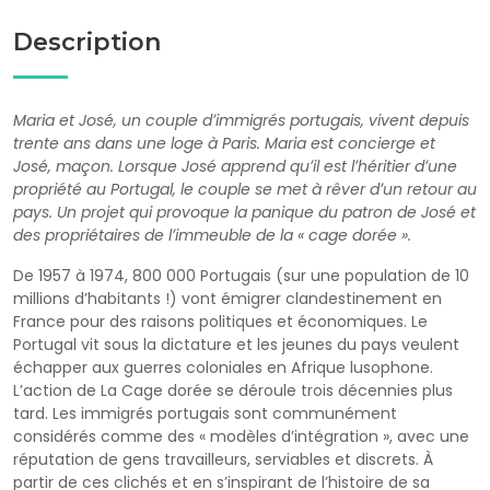
Description
Maria et José, un couple dʼimmigrés portugais, vivent depuis
trente ans dans une loge à Paris. Maria est concierge et
José, maçon. Lorsque José apprend quʼil est lʼhéritier dʼune
propriété au Portugal, le couple se met à rêver dʼun retour au
pays. Un projet qui provoque la panique du patron de José et
des propriétaires de lʼimmeuble de la « cage dorée ».
De 1957 à 1974, 800 000 Portugais (sur une population de 10
millions dʼhabitants !) vont émigrer clandestinement en
France pour des raisons politiques et économiques. Le
Portugal vit sous la dictature et les jeunes du pays veulent
échapper aux guerres coloniales en Afrique lusophone.
Lʼaction de La Cage dorée se déroule trois décennies plus
tard. Les immigrés portugais sont communément
considérés comme des « modèles dʼintégration », avec une
réputation de gens travailleurs, serviables et discrets. À
partir de ces clichés et en sʼinspirant de lʼhistoire de sa