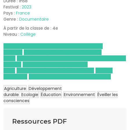
Durée : 1h58
Festival :
2023
Pays :
France
Genre :
Documentaire
À partir de la classe de : 4e
Niveau :
Collège
Droits et Grands Enjeux du Monde Contemporain
(DGEMC)
Éducation au Développement Durable
(EDD)
Histoire, Géographie, Géopolitique, Sciences Politiques
(HGGSP)
Sciences de la Vie et de la Terre
(SVT)
Enseignement moral et civique (EMC)
Histoire-
Géographie
Sciences Économiques et Sociales (SES)
Agriculture
Développement
durable
Ecologie
Éducation
Environnement
Éveiller les
consciences
Ressources PDF