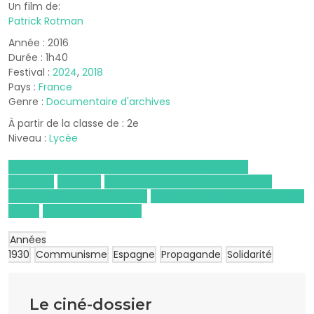
Un film de:
Patrick Rotman
Année : 2016
Durée : 1h40
Festival :
2024
,
2018
Pays :
France
Genre :
Documentaire d'archives
À partir de la classe de : 2e
Niveau :
Lycée
Droits et Grands Enjeux du Monde Contemporain
(DGEMC)
Espagnol
Histoire, Géographie, Géopolitique,
Sciences Politiques (HGGSP)
Enseignement moral et civique
(EMC)
Histoire-Géographie
Années
1930
Communisme
Espagne
Propagande
Solidarité
Le ciné-dossier