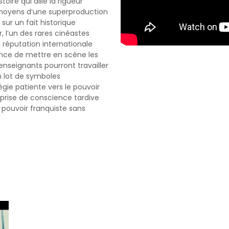
toire qui allie la rigueur
s moyens dʼune superproduction
sur un fait historique
r, lʼun des rares cinéastes
 réputation internationale
gence de mettre en scène les
enseignants pourront travailler
on lot de symboles
tégie patiente vers le pouvoir
prise de conscience tardive
 pouvoir franquiste sans