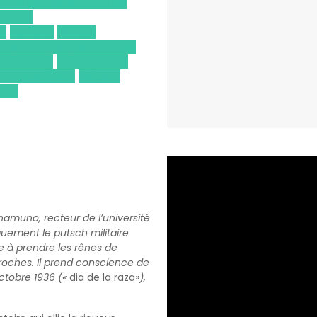
et Grands Enjeux du Monde
porain
)
Espagnol
Histoire,
hie, Géopolitique, Sciences
ues (HGGSP)
Enseignement
t civique (EMC)
Histoire-
phie
namuno, recteur de lʼuniversité
uement le putsch militaire
re à prendre les rênes de
proches. Il prend conscience de
octobre 1936 («
dia de la raza
»),