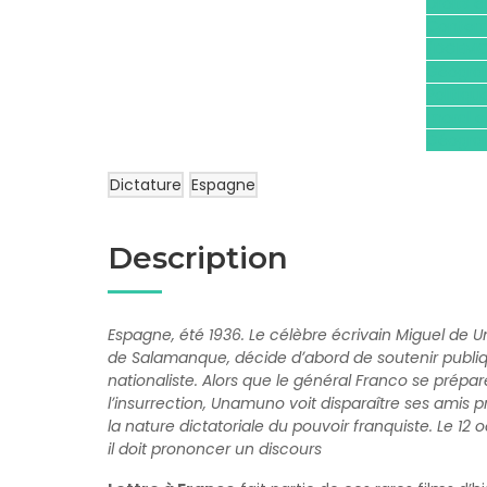
Droits 
Contem
(DGEMC
Géograp
Politiq
moral e
Géogra
Dictature
Espagne
Description
Espagne, été 1936. Le célèbre écrivain Miguel de U
de Salamanque, décide dʼabord de soutenir publiq
nationaliste. Alors que le général Franco se prépa
lʼinsurrection, Unamuno voit disparaître ses amis 
la nature dictatoriale du pouvoir franquiste. Le 12 
il doit prononcer un discours