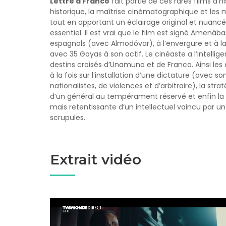
Lettre à Franco
fait partie de ces rares films dʼhis
historique, la maîtrise cinématographique et le
tout en apportant un éclairage original et nuancé 
essentiel. Il est vrai que le film est signé Amenába
espagnols (avec Almodóvar), à lʼenvergure et à la
avec 35 Goyas à son actif. Le cinéaste a lʼintelli
destins croisés dʼUnamuno et de Franco. Ainsi les 
à la fois sur lʼinstallation dʼune dictature (avec s
nationalistes, de violences et dʼarbitraire), la stra
dʼun général au tempérament réservé et enfin la 
mais retentissante dʼun intellectuel vaincu par un
scrupules.
Extrait vidéo