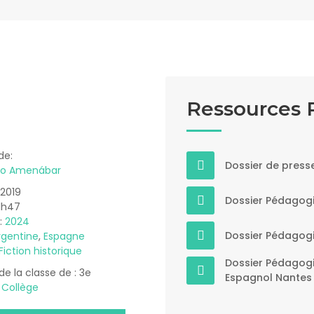
Ressources
de:
Dossier de presse
ro Amenábar
 2019
Dossier Pédagogi
 1h47
 :
2024
Dossier Pédagogi
rgentine
,
Espagne
Fiction historique
Dossier Pédagogi
 de la classe de : 3e
Espagnol Nantes
:
Collège