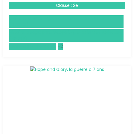
Classe : 2e
Droits et Grands Enjeux du Monde Contemporain
(DGEMC)
Histoire, Géographie, Géopolitique, Sciences Politiques
(HGGSP)
Civilisation américaine
+2