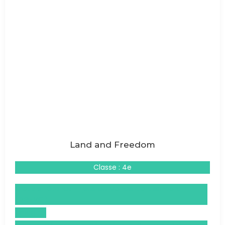
Land and Freedom
Classe : 4e
Droits et Grands Enjeux du Monde Contemporain
(DGEMC)
Espagnol