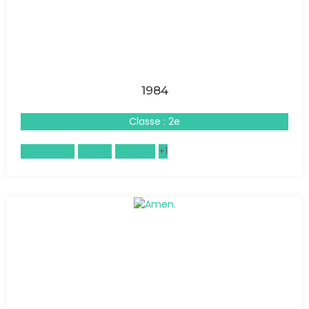
1984
Classe : 2e
Philosophie
Anglais
Français
+1