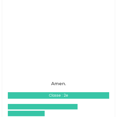
Amen.
Classe : 2e
Enseignement moral et civique (EMC)
Histoire-Géographie