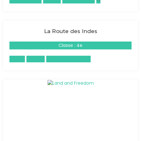
Arts plastiques
Cinéma
Histoire de l'art
+1
La Route des Indes
Classe : 4e
Anglais
Français
Histoire-Géographie