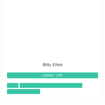
Billy Elliot
Classe : CM1
Anglais
Enseignement moral et civique (EMC)
Histoire-Géographie