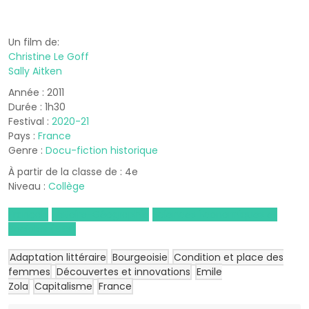
Un film de:
Christine Le Goff
Sally Aitken
Année : 2011
Durée : 1h30
Festival :
2020-21
Pays :
France
Genre :
Docu-fiction historique
À partir de la classe de : 4e
Niveau :
Collège
Français
Histoire-Géographie
Sciences Économiques et
Sociales (SES)
Adaptation littéraire
Bourgeoisie
Condition et place des
femmes
Découvertes et innovations
Emile
Zola
Capitalisme
France