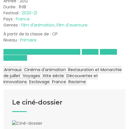
Année : 2012
Durée : 1h18
Festival :
2020-21
Pays :
France
Genres :
Film d'animation
,
Film d'aventure
À partir de la classe de : CP
Niveau :
Primaire
Enseignement moral et civique (EMC)
Français
Histoire-
Géographie
Animaux
Cinéma d'animation
Restauration et Monarchie
de juillet
Voyages
XIXe siècle
Découvertes et
innovations
Esclavage
France
Racisme
Le ciné-dossier