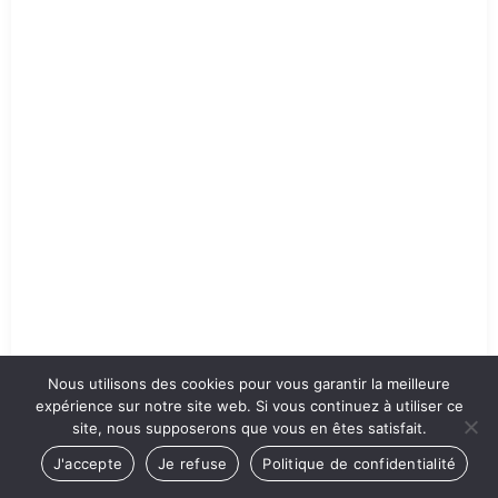
Nous utilisons des cookies pour vous garantir la meilleure
expérience sur notre site web. Si vous continuez à utiliser ce
Scandale
site, nous supposerons que vous en êtes satisfait.
J'accepte
Je refuse
Politique de confidentialité
Classe : 2e