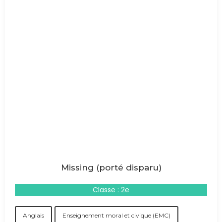
Missing (porté disparu)
Classe : 2e
Anglais
Enseignement moral et civique (EMC)