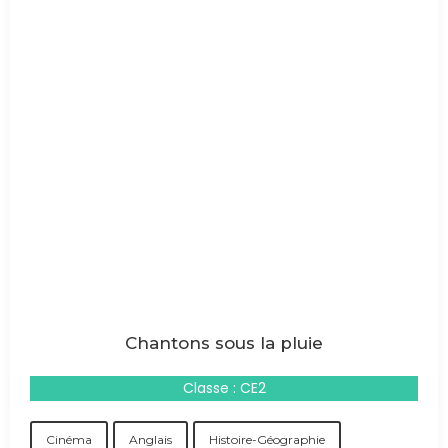
Chantons sous la pluie
Classe : CE2
Cinéma
Anglais
Histoire-Géographie