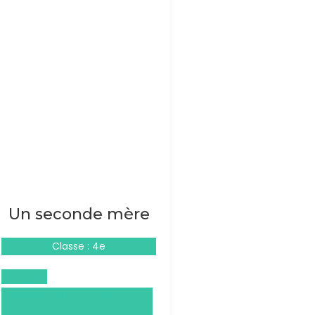
Un seconde mère
Classe : 4e
Portugais
Enseignement moral et
civique (EMC)