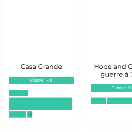
Casa Grande
Hope and Gl
guerre à 
Classe : 4e
Classe : C
Portugais
Enseignement moral et
Anglais
Histoire-Gé
civique (EMC)
Français
+2