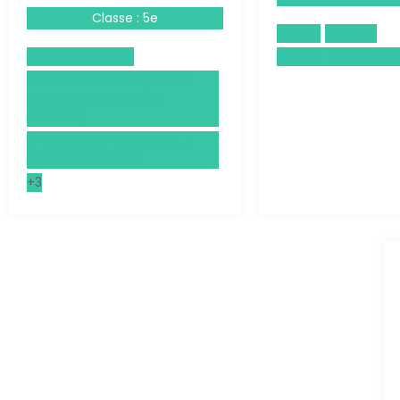
Classe : 5e
Anglais
Français
Culture Générale
Histoire-Géographi
Droits et Grands Enjeux du
Monde Contemporain
(DGEMC)
Éducation aux médias et à
l'information (EMI)
+3