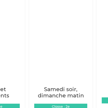
 et
Samedi soir,
nts
dimanche matin
4e
Classe : 2e