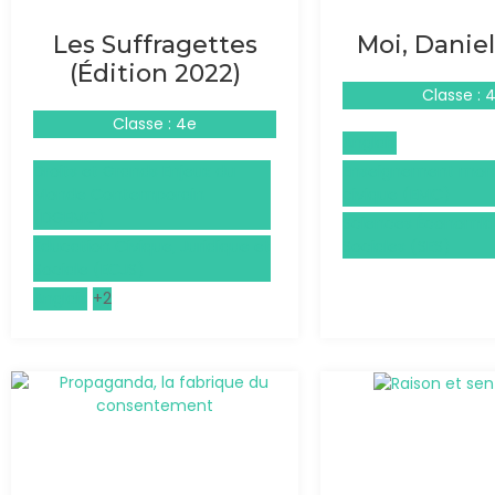
Les Suffragettes
Moi, Danie
(Édition 2022)
Classe : 
Classe : 4e
Anglais
Droits et Grands Enjeux du
Enseignement mora
Monde Contemporain
civique (EMC)
(DGEMC)
Sciences Économiq
Éducation Civique, Juridique et
Sociales (SES)
Sociale (ECJS)
Anglais
+2