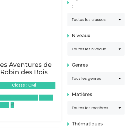
:
Niveaux
es Aventures de
Genres
Robin des Bois
Classe : CM1
Matières
ilisation britannique
Anglais
nçais
+1
Thématiques