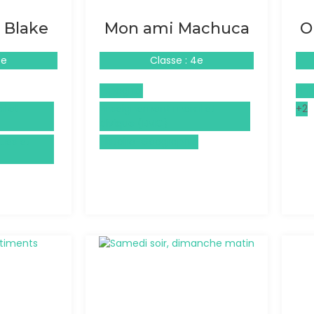
l Blake
Mon ami Machuca
O
4e
Classe : 4e
Espagnol
Phi
l et
Enseignement moral et
+2
civique (EMC)
ues et
Histoire-Géographie