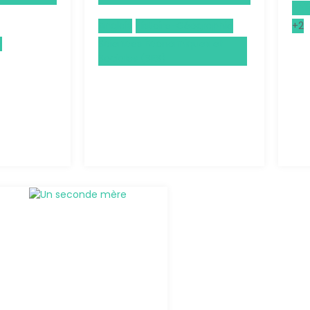
Phi
Anglais
Histoire-Géographie
+2
e
Sciences Économiques et
Sociales (SES)