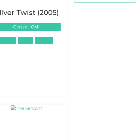
liver Twist (2005)
Classe : CM1
losophie
Anglais
Français