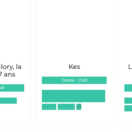
ory, la
Kes
L
7 ans
Classe : CM2
M1
Sciences numériques et
technologie (SNT)
ographie
Civ
Anglais
Français
+2
Fra