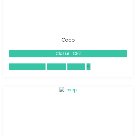
Coco
Classe : CE2
Culture Générale
Espagnol
Musique
+1