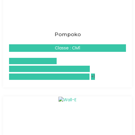
Pompoko
Classe : CM1
Questionner le monde
Sciences de la Vie et de la Terre (SVT)
Enseignement moral et civique (EMC)
+1