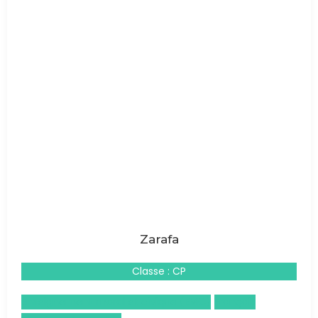
Zarafa
Classe : CP
Enseignement moral et civique (EMC)
Français