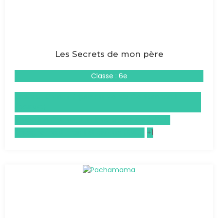
Les Secrets de mon père
Classe : 6e
Droits et Grands Enjeux du Monde Contemporain
(DGEMC)
Éducation Civique, Juridique et Sociale (ECJS)
Enseignement moral et civique (EMC)
+1