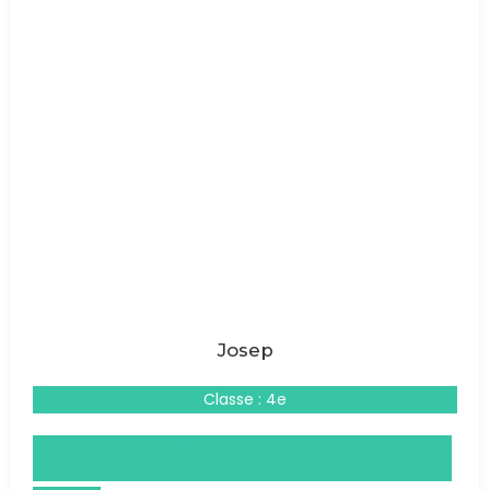
Josep
Classe : 4e
Droits et Grands Enjeux du Monde Contemporain
(DGEMC)