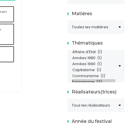
rain
Matières
u
Thématiques
à
Réalisateurs(trices)
Année du festival