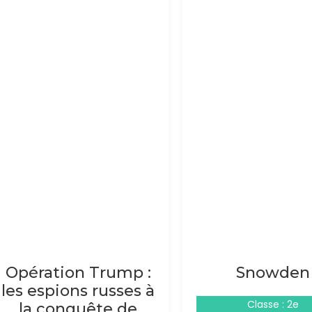
Opération Trump :
Snowden
les espions russes à
Classe : 2e
la conquête de