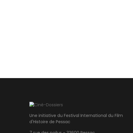
Une initiative du Festival International du Film
d'Histoire de Pessac
7 rue des poilus - 33600 Pessac