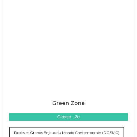
Green Zone
Classe : 2e
Droits et Grands Enjeux du Monde Contemporain (DGEMC)