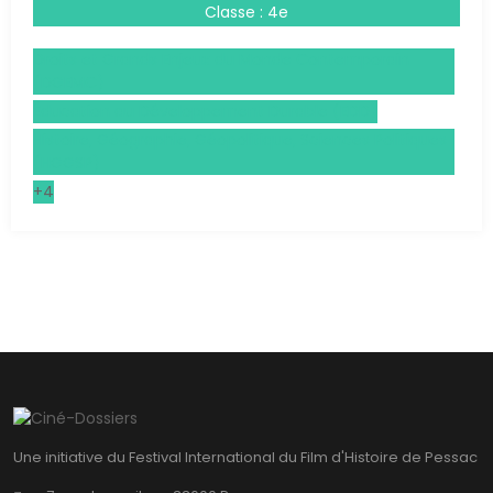
Classe : 4e
Droits et Grands Enjeux du Monde Contemporain
(DGEMC)
Éducation au Développement Durable (EDD)
Histoire, Géographie, Géopolitique, Sciences Politiques
(HGGSP)
+4
Une initiative du Festival International du Film d'Histoire de Pessac