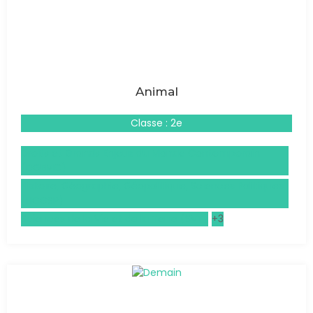
Animal
Classe : 2e
Droits et Grands Enjeux du Monde Contemporain
(DGEMC)
Histoire, Géographie, Géopolitique, Sciences Politiques
(HGGSP)
Sciences de la Vie et de la Terre (SVT)
+3