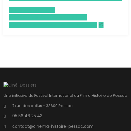
Questionner le monde
Sciences de la Vie et de la Terre (SVT)
Sciences numériques et technologie (SNT)
+2
Une initiative du Festival International du Film d'Histoire de Pessac
7 rue des poilus - 33600 Pessac
05 56 46 25 43
contact@cinema-histoire-pessac.com