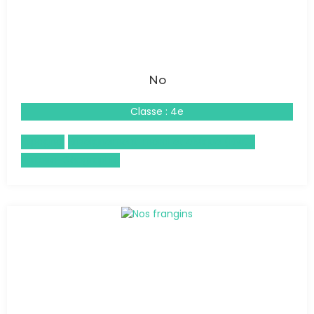
No
Classe : 4e
Espagnol
Enseignement moral et civique (EMC)
Histoire-Géographie