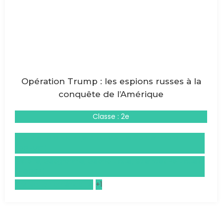
Opération Trump : les espions russes à la
conquête de l’Amérique
Classe : 2e
Droits et Grands Enjeux du Monde Contemporain
(DGEMC)
Histoire, Géographie, Géopolitique, Sciences Politiques
(HGGSP)
Civilisation américaine
+1