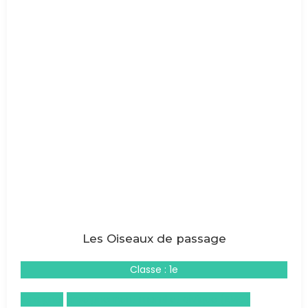
Les Oiseaux de passage
Classe : 1e
Espagnol
Enseignement moral et civique (EMC)