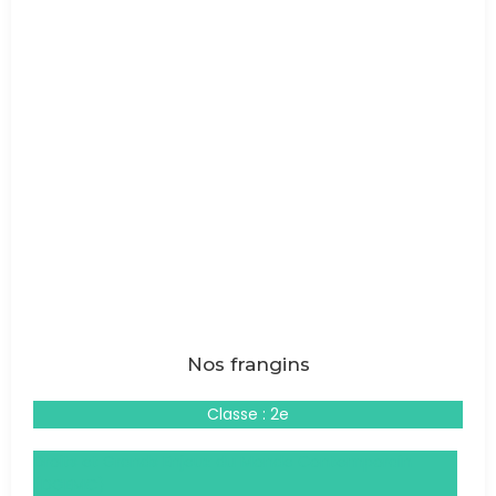
Nos frangins
Classe : 2e
Droits et Grands Enjeux du Monde Contemporain
(DGEMC)