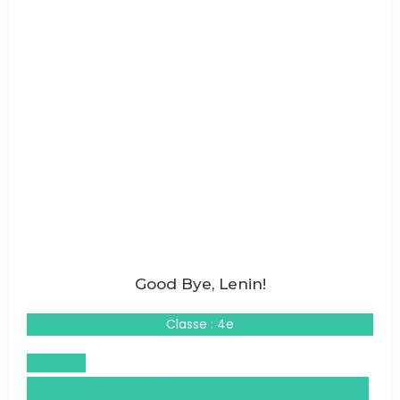
Good Bye, Lenin!
Classe : 4e
Allemand
Histoire, Géographie, Géopolitique, Sciences Politiques