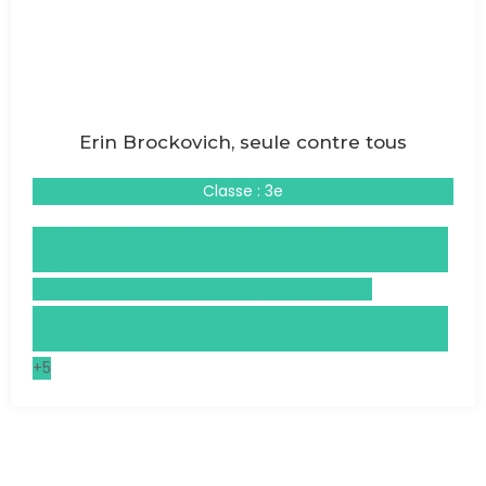
Erin Brockovich, seule contre tous
Classe : 3e
Droits et Grands Enjeux du Monde Contemporain
(DGEMC)
Éducation au Développement Durable (EDD)
Histoire, Géographie, Géopolitique, Sciences Politiques
(HGGSP)
+5