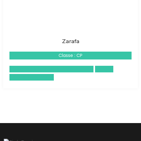
Zarafa
Classe : CP
Enseignement moral et civique (EMC)
Français
Histoire-Géographie