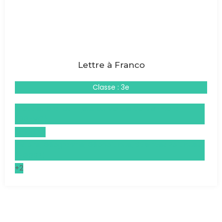
Lettre à Franco
Classe : 3e
Droits et Grands Enjeux du Monde Contemporain
(DGEMC)
Espagnol
Histoire, Géographie, Géopolitique, Sciences Politiques
(HGGSP)
+2