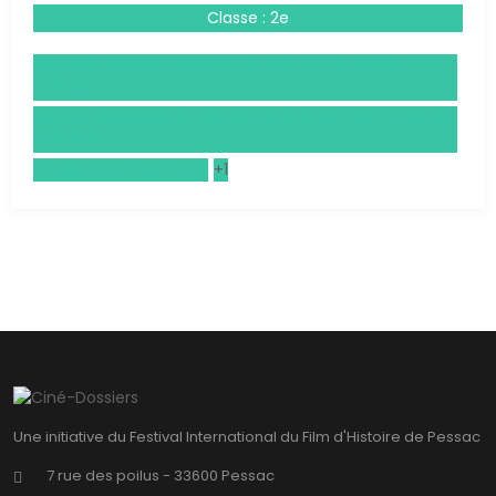
Classe : 2e
Droits et Grands Enjeux du Monde Contemporain
(DGEMC)
Histoire, Géographie, Géopolitique, Sciences Politiques
(HGGSP)
Civilisation américaine
+1
Une initiative du Festival International du Film d'Histoire de Pessac
7 rue des poilus - 33600 Pessac