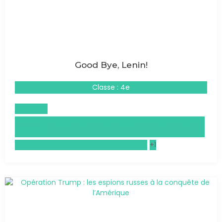
Good Bye, Lenin!
Classe : 4e
Allemand
Histoire, Géographie, Géopolitique, Sciences Politiques
(HGGSP)
Enseignement moral et civique (EMC)
+1