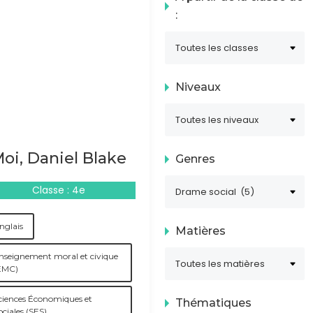
:
Niveaux
oi, Daniel Blake
Genres
Classe : 4e
nglais
Matières
nseignement moral et civique
EMC)
ciences Économiques et
Thématiques
ociales (SES)