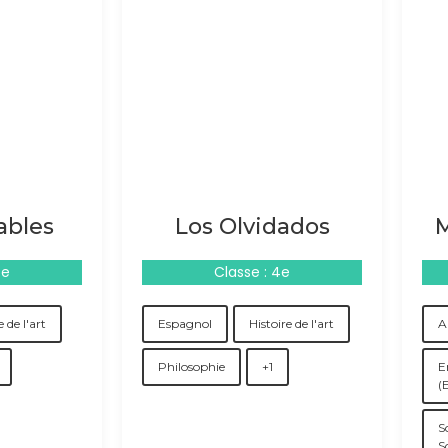
ables
Los Olvidados
M
4e
Classe : 4e
e de l'art
Espagnol
Histoire de l'art
A
Philosophie
+1
E
(
S
S