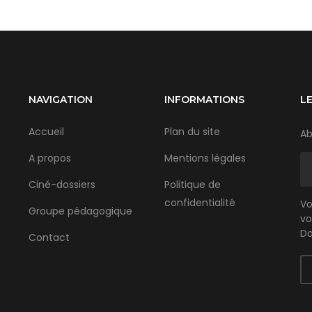
NAVIGATION
INFORMATIONS
L
Accueil
Plan du site
Ab
A propos
Mentions légales
Ciné-dossiers
Politique de
confidentialité
Vo
Groupe pédagogique
vo
Do
Contact