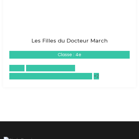
Les Filles du Docteur March
Classe : 4e
Anglais
Civilisation américaine
Enseignement moral et civique (EMC)
+2