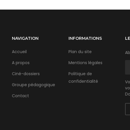
NAVIGATION
INFORMATIONS
L
Accueil
Plan du site
Ab
A propos
Mentions légales
Ciné-dossiers
Politique de
confidentialité
Vo
Groupe pédagogique
vo
Do
Contact