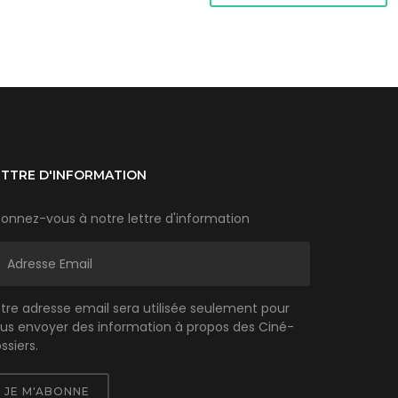
ETTRE D'INFORMATION
onnez-vous à notre lettre d'information
tre adresse email sera utilisée seulement pour
us envoyer des information à propos des Ciné-
ssiers.