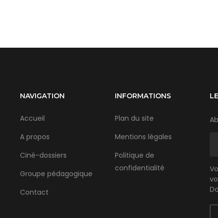
NAVIGATION
INFORMATIONS
L
Accueil
Plan du site
Ab
A propos
Mentions légales
Ciné-dossiers
Politique de
confidentialité
Vo
Groupe pédagogique
vo
Do
Contact