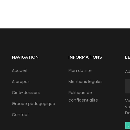
NAVIGATION
INFORMATIONS
L
Accueil
Plan du site
Ab
A propos
Mentions légales
Ciné-dossiers
Politique de
confidentialité
Vo
Groupe pédagogique
vo
Do
Contact