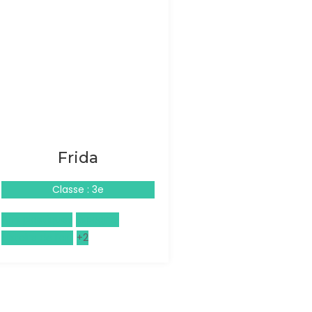
Frida
Classe : 3e
Arts plastiques
Espagnol
Histoire de l'art
+2