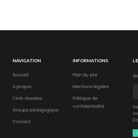
NAVIGATION
INFORMATIONS
L
Accueil
Plan du site
Ab
A propos
Mentions légales
Ciné-dossiers
Politique de
confidentialité
Vo
Groupe pédagogique
vo
Do
Contact