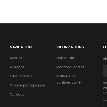
NAVIGATION
INFORMATIONS
L
Accueil
Plan du site
Ab
A propos
Mentions légales
Ciné-dossiers
Politique de
confidentialité
Vo
Groupe pédagogique
vo
Do
Contact