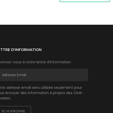
ETTRE D'INFORMATION
onnez-vous à notre lettre d'information
tre adresse email sera utilisée seulement pour
us envoyer des information à propos des Ciné-
ssiers.