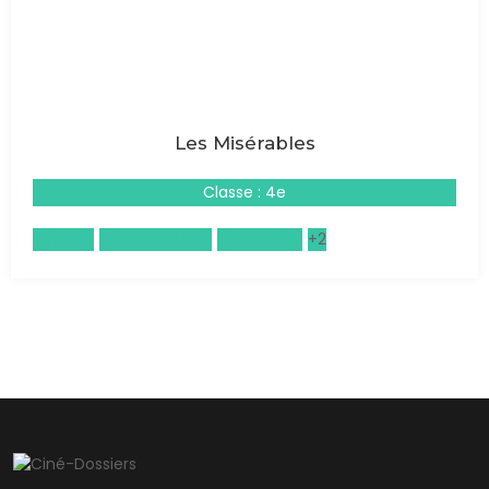
Les Misérables
Classe : 4e
Cinéma
Histoire de l'art
Philosophie
+2