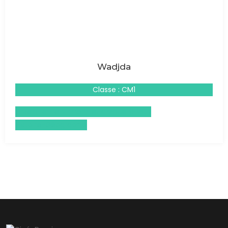
Wadjda
Classe : CM1
Enseignement moral et civique (EMC)
Histoire-Géographie