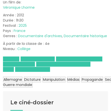
Un film de:
Véronique Lhorme
Année : 2012
Durée : 1h30
Festival :
2025
Pays :
France
Genres :
Documentaire d'archives
,
Documentaire historique
À partir de la classe de : 4e
Niveau :
Collège
Allemand
Éducation à l'image
Éducation aux médias et à
l'information (EMI)
Enseignement moral et civique
(EMC)
Histoire-Géographie
Allemagne
Dictature
Manipulation
Médias
Propagande
Se
Guerre mondiale
Le ciné-dossier