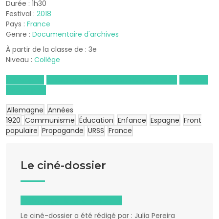
Durée : 1h30
Festival :
2018
Pays :
France
Genre :
Documentaire d'archives
À partir de la classe de : 3e
Niveau :
Collège
Philosophie
Enseignement moral et civique (EMC)
Histoire-
Géographie
Allemagne
Années
1920
Communisme
Éducation
Enfance
Espagne
Front
populaire
Propagande
URSS
France
Le ciné-dossier
Télécharger le ciné-dossier
Le ciné-dossier a été rédigé par : Julia Pereira