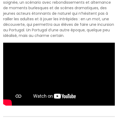
soignée, un scénario avec rebondissements et alternance
de moments burlesques et de scènes dramatiques, des
jeunes acteurs étonnants de naturel qui nʼhésitent pas à
railler les adultes et à jouer les intrépides : en un mot, une
découverte, qui permettra aux élèves de faire une incursion
au Portugal. Un Portugal dʼune autre époque, quelque peu
idéalisé, mais au charme certain.