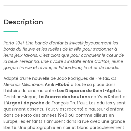
Description
Porto, 1941. Une bande dʼenfants investit joyeusement les
bords du fleuve et les ruelles de la ville pour sʼadonner à
leurs jeux favoris. Cʼest alors que pour conquérir le cœur de
la belle Teresinha, une rivalité sʼinstalle entre Carlitos, jeune
garçon timide et rêveur, et Eduardinho, le chef de bande.
Adapté dʼune nouvelle de João Rodrigues de Freitas,
Os
Meninos Milionários
,
Aniki-Bóbó
a toute sa place dans
lʼhistoire du cinéma entre
Les Disparus de Saint-Agil
de
Christian-Jaque,
La Guerre des boutons
de Yves Robert et
LʼArgent de poche
de François Truffaut. Les adultes y sont
quasiment absents. Tout y est raconté à hauteur dʼenfant
dans ce Porto des années 1940 où, comme ailleurs en
Europe, les enfants sʼamusent dans la rue avec une grande
liberté. Une photographie en noir et blanc particulièrement